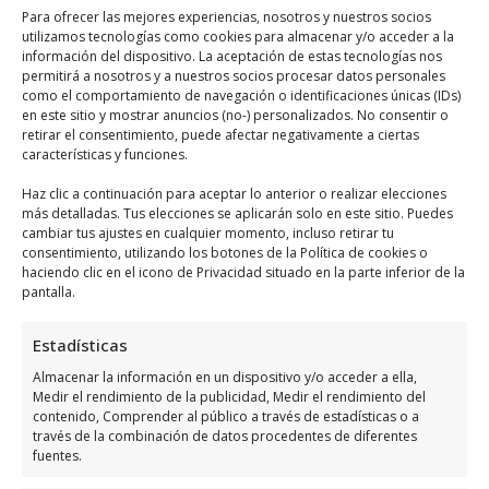
Descubre otros negocios
Para ofrecer las mejores experiencias, nosotros y nuestros socios
relacionados de Orihuela
utilizamos tecnologías como cookies para almacenar y/o acceder a la
información del dispositivo. La aceptación de estas tecnologías nos
Costa
permitirá a nosotros y a nuestros socios procesar datos personales
como el comportamiento de navegación o identificaciones únicas (IDs)
en este sitio y mostrar anuncios (no-) personalizados. No consentir o
Encuentra otros negocios o profesionales
retirar el consentimiento, puede afectar negativamente a ciertas
características y funciones.
locales afines a Oysho en el área de
Tiendas
de Ropa
:
Haz clic a continuación para aceptar lo anterior o realizar elecciones
más detalladas. Tus elecciones se aplicarán solo en este sitio. Puedes
cambiar tus ajustes en cualquier momento, incluso retirar tu
consentimiento, utilizando los botones de la Política de cookies o
haciendo clic en el icono de Privacidad situado en la parte inferior de la
pantalla.
Estadísticas
Almacenar la información en un dispositivo y/o acceder a ella,
Medir el rendimiento de la publicidad, Medir el rendimiento del
contenido, Comprender al público a través de estadísticas o a
través de la combinación de datos procedentes de diferentes
fuentes.