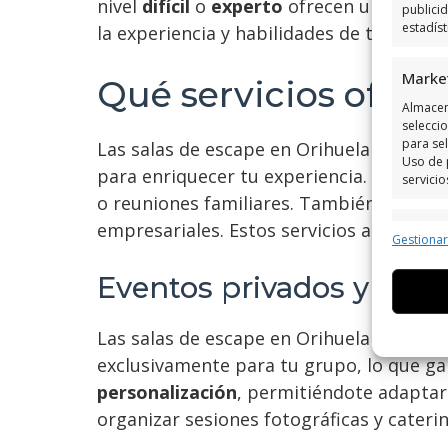
nivel
difícil
o
experto
ofrecen un desafío
publici
estadís
la experiencia y habilidades de tu grupo
Marke
Qué servicios ofrec
Almacen
seleccio
para sel
Las salas de escape en Orihuela Costa n
Uso de 
para enriquecer tu experiencia. Muchos
servicio
o reuniones familiares. También hay op
empresariales. Estos servicios adicionale
Caract
Gestiona
Cotejo 
Vincular
Eventos privados y cele
informa
Las salas de escape en Orihuela Costa s
Utiliz
exclusivamente para tu grupo, lo que ga
dispos
personalización
, permitiéndote adaptar 
organizar sesiones fotográficas y cateri
Garant
fallos