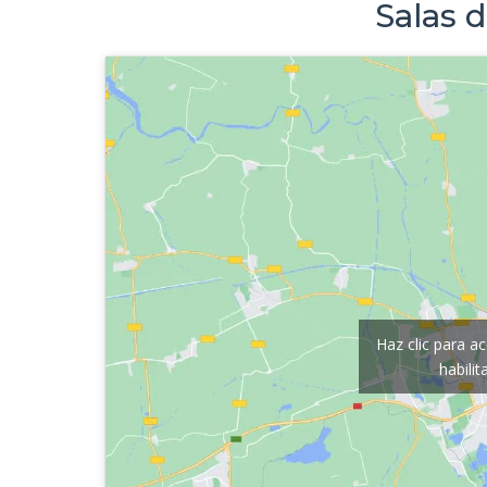
Salas d
Haz clic para a
habili