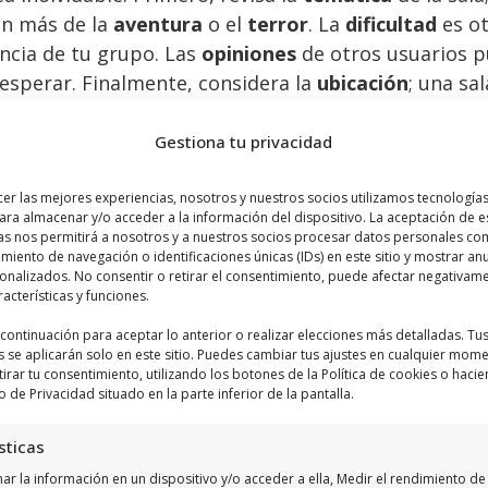
an más de la
aventura
o el
terror
. La
dificultad
es ot
encia de tu grupo. Las
opiniones
de otros usuarios p
 esperar. Finalmente, considera la
ubicación
; una sa
l.
Gestiona tu privacidad
cer las mejores experiencias, nosotros y nuestros socios utilizamos tecnologí
ara almacenar y/o acceder a la información del dispositivo. La aceptación de e
frecen una variedad de temáticas para satisfacer to
as nos permitirá a nosotros y a nuestros socios procesar datos personales co
 enigmas complejos, escenarios de
aventura
que te 
iento de navegación o identificaciones únicas (IDs) en este sitio y mostrar an
sonalizados. No consentir o retirar el consentimiento, puede afectar negativam
ueba tus nervios. Algunas salas incluso ofrecen tem
racterísticas y funciones.
ia única y personalizada.
a continuación para aceptar lo anterior o realizar elecciones más detalladas. Tu
s se aplicarán solo en este sitio. Puedes cambiar tus ajustes en cualquier mom
tirar tu consentimiento, utilizando los botones de la Política de cookies o hacie
o de Privacidad situado en la parte inferior de la pantalla.
ían en niveles de dificultad, desde principiantes ha
sticas
con una sala de nivel
fácil
o
intermedio
. Para grup
r la información en un dispositivo y/o acceder a ella, Medir el rendimiento de 