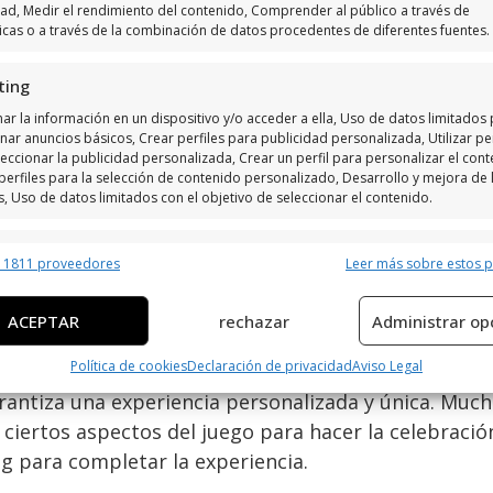
 mayor y requieren habilidades avanzadas de resolu
dad, Medir el rendimiento del contenido, Comprender al público a través de
ticas o a través de la combinación de datos procedentes de diferentes fuentes.
 antes de hacer una elección.
ting
en las salas de escape en 
ar la información en un dispositivo y/o acceder a ella, Uso de datos limitados
nar anuncios básicos, Crear perfiles para publicidad personalizada, Utilizar per
eccionar la publicidad personalizada, Crear un perfil para personalizar el cont
o solo ofrecen emocionantes desafíos, sino también 
perfiles para la selección de contenido personalizado, Desarrollo y mejora de 
 establecimientos permiten organizar
eventos priv
s, Uso de datos limitados con el objetivo de seleccionar el contenido.
ciones para
paquetes corporativos
, ideales para ac
s pueden incluir personalización del juego, catering 
erísticas
Siempr
r 1811 proveedores
Leer más sobre estos 
y combinación de datos procedentes de otras fuentes de información,
 diferentes dispositivos, Identificación de dispositivos en función de la
braciones
ACEPTAR
rechazar
Administrar op
ción transmitida de forma automática.
Política de cookies
Declaración de privacidad
Aviso Legal
on una excelente opción para eventos privados y cel
ar datos de localización geográfica precisa, Identificar los
rantiza una experiencia personalizada y única. Much
itivos en función de la información solicitada activamente.
ciertos aspectos del juego para hacer la celebraci
ng para completar la experiencia.
izar la seguridad, evitar y detectar fraudes, y eliminar
, Ofrecer y presentar publicidad y contenido, Guardar y
Siempr