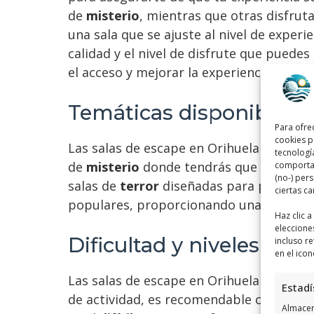
de
misterio
, mientras que otras disfrut
una sala que se ajuste al nivel de experi
calidad y el nivel de disfrute que puedes
el acceso y mejorar la experiencia genera
Temáticas disponibles
Para ofre
cookies p
Las salas de escape en Orihuela Costa o
tecnologí
de
misterio
donde tendrás que resolver
comportam
(no-) per
salas de
terror
diseñadas para poner a pr
ciertas ca
populares, proporcionando una experienc
Haz clic 
eleccione
Dificultad y niveles
incluso re
en el icon
Las salas de escape en Orihuela Costa var
Estadí
de actividad, es recomendable comenzar 
Almacena