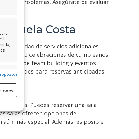
ción de problemas. Asegúrate de evaluar
Orihuela Costa
 para
files
enido,
una variedad de servicios adicionales
los
ados
, como celebraciones de cumpleaños
tividades de team building y eventos
y facilidades para reservas anticipadas.
e activo
propósitos
ciones
ebraciones. Puedes reservar una sala
as salas ofrecen opciones de
ón aún más especial. Además, es posible
e activo