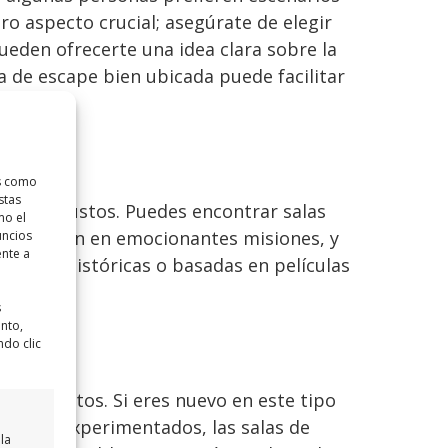
ro aspecto crucial; asegúrate de elegir
ueden ofrecerte una idea clara sobre la
la de escape bien ubicada puede facilitar
as como
stas
dos los gustos. Puedes encontrar salas
mo el
sumergen en emocionantes misiones, y
uncios
ente a
áticas históricas o basadas en películas
s
ento,
ndo clic
sta expertos. Si eres nuevo en este tipo
os más experimentados, las salas de
la