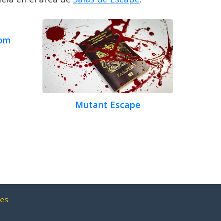
oom
Mutant Escape
nes