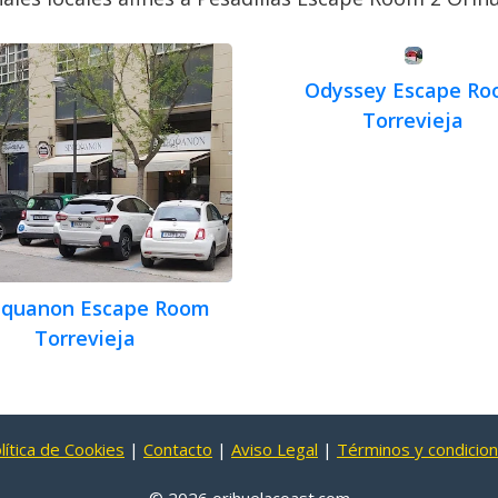
Odyssey Escape R
Torrevieja
equanon Escape Room
Torrevieja
lítica de Cookies
|
Contacto
|
Aviso Legal
|
Términos y condicio