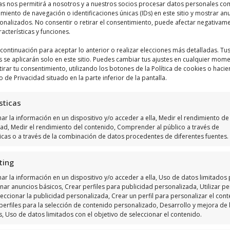
as nos permitirá a nosotros y a nuestros socios procesar datos personales co
iento de navegación o identificaciones únicas (IDs) en este sitio y mostrar an
Haz clic para aceptar márketing cookies y
sonalizados. No consentir o retirar el consentimiento, puede afectar negativam
habilitar este contenido
racterísticas y funciones.
a continuación para aceptar lo anterior o realizar elecciones más detalladas. Tu
s se aplicarán solo en este sitio. Puedes cambiar tus ajustes en cualquier mom
tirar tu consentimiento, utilizando los botones de la Política de cookies o hacie
o de Privacidad situado en la parte inferior de la pantalla.
sticas
r la información en un dispositivo y/o acceder a ella, Medir el rendimiento de 
dad, Medir el rendimiento del contenido, Comprender al público a través de
ticas o a través de la combinación de datos procedentes de diferentes fuentes.
ting
ar la información en un dispositivo y/o acceder a ella, Uso de datos limitados
nar anuncios básicos, Crear perfiles para publicidad personalizada, Utilizar per
eccionar la publicidad personalizada, Crear un perfil para personalizar el cont
perfiles para la selección de contenido personalizado, Desarrollo y mejora de 
s, Uso de datos limitados con el objetivo de seleccionar el contenido.