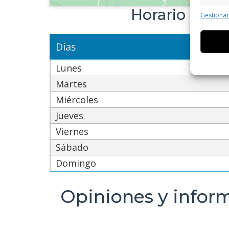
Caract
Horario de s
Gestiona
Cotejo 
Vincular
informa
Días
Lunes
Utiliz
dispos
Martes
Miércoles
Garant
Jueves
fallos
comuni
Viernes
Sábado
Domingo
Opiniones y infor