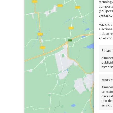
tecnologí
comportam
(no-) per
ciertas ca
Haz clic 
eleccione
incluso re
en el icon
Estadí
Almacena
publici
estadís
Marke
Almacen
seleccio
para sel
Uso de 
servicio