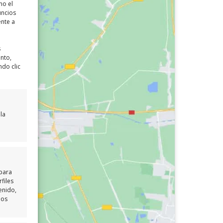
mo el
uncios
ente a
s
ento,
ndo clic
la
 para
files
enido,
los