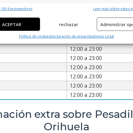
erísticas
Siempr
ervicio de Pesadillas Escape Ro
r 1814 proveedores
Leer más sobre estos 
y combinación de datos procedentes de otras fuentes de información,
 diferentes dispositivos, Identificación de dispositivos en función de la
ACEPTAR
rechazar
Administrar op
ción transmitida de forma automática.
Política de cookies
Declaración de privacidad
Aviso Legal
12:00 a 23:00
ar datos de localización geográfica precisa, Identificar los
itivos en función de la información solicitada activamente.
12:00 a 23:00
12:00 a 23:00
izar la seguridad, evitar y detectar fraudes, y eliminar
12:00 a 23:00
, Ofrecer y presentar publicidad y contenido, Guardar y
Siempr
car las preferencias de privacidad.
12:00 a 23:00
12:00 a 23:00
12:00 a 23:00
mación extra sobre Pesadi
Orihuela