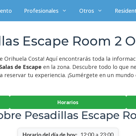
iento
Profesionales
Otros
Residen
llas Escape Room 2 O
de Orihuela Costa! Aquí encontrarás toda la informa
Salas de Escape
en la zona. Descubre todo lo que n
a reservar tu experiencia. ¡Sumérgete en un mundo d
Horarios
obre Pesadillas Escape R
Horario del día de hoy:
12:00 a 23:00