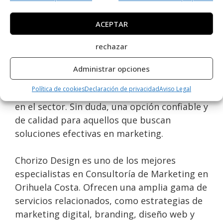
Dehesa de Campoamor, Alicante,
ACEPTAR
especializada en Consultoría de Marketing.
Con una valoración perfecta de 5,0 basada
rechazar
en 3 reseñas, demuestra su compromiso con
la excelencia y la satisfacción del cliente. Su
Administrar opciones
enfoque en estrategias innovadoras y
Política de cookies
Declaración de privacidad
Aviso Legal
creativas los posiciona como un referente
en el sector. Sin duda, una opción confiable y
de calidad para aquellos que buscan
soluciones efectivas en marketing.
Chorizo Design es uno de los mejores
especialistas en Consultoría de Marketing en
Orihuela Costa. Ofrecen una amplia gama de
servicios relacionados, como estrategias de
marketing digital, branding, diseño web y