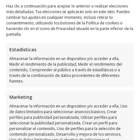
Haz clic a continuación para aceptar lo anterior o realizar elecciones
Chorizo Design
se encuentra ubicado en C.
más detalladas. Tus elecciones se aplicarán solo en este sitio. Puedes
Isla Formentera, 21, 03189 Dehesa de
cambiar tus ajustes en cualquier momento, incluso retirar tu
consentimiento, utilizando los botones de la Política de cookies o
Campoamor, Alicante, España, utiliza el
haciendo clic en el icono de Privacidad situado en la parte inferior de la
siguiente
mapa para llegar fácilmente
:
pantalla.
Estadísticas
Almacenar la información en un dispositivo y/o acceder a ella,
Medir el rendimiento de la publicidad, Medir el rendimiento del
contenido, Comprender al público a través de estadísticas o a
través de la combinación de datos procedentes de diferentes
fuentes.
Haz clic para aceptar márketing cookies y
habilitar este contenido
Marketing
Almacenar la información en un dispositivo y/o acceder a ella, Uso
de datos limitados para seleccionar anuncios básicos, Crear
perfiles para publicidad personalizada, Utilizar perfiles para
seleccionar la publicidad personalizada, Crear un perfil para
personalizar el contenido, Uso de perfiles para la selección de
contenido personalizado, Desarrollo y mejora de los servicios,
Horario de atención de Chorizo
Uso de datos limitados con el objetivo de seleccionar el