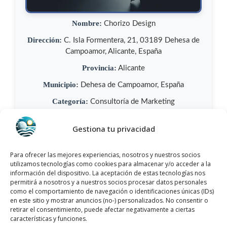
Nombre:
Chorizo Design
Dirección:
C. Isla Formentera, 21, 03189 Dehesa de
Campoamor, Alicante, España
Provincia:
Alicante
Municipio:
Dehesa de Campoamor, España
Categoría:
Consultoría de Marketing
Teléfono:
+34 637 27 94 30
Gestiona tu privacidad
Sitio web:
chorizodesign.com
Opiniones:
Los clientes lo han valorado con 5,0/5
Para ofrecer las mejores experiencias, nosotros y nuestros socios
y cuenta con más de 3 opiniones.
utilizamos tecnologías como cookies para almacenar y/o acceder a la
información del dispositivo. La aceptación de estas tecnologías nos
permitirá a nosotros y a nuestros socios procesar datos personales
Llamar Ahora
como el comportamiento de navegación o identificaciones únicas (IDs)
en este sitio y mostrar anuncios (no-) personalizados. No consentir o
retirar el consentimiento, puede afectar negativamente a ciertas
Como llegar a Chorizo Design
características y funciones.