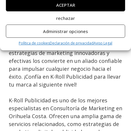
ACEPTAR
K-Roll Publicidad
es una excelente opción en
Orihuela Costa para consultoría de
rechazar
marketing. Con una valoración perfecta de
5,0 basada en 1 reseña, demuestran su
Administrar opciones
compromiso con la excelencia y la
Política de cookies
Declaración de privacidad
Aviso Legal
satisfacción del cliente. Su enfoque en
estrategias de marketing innovadoras y
efectivas los convierte en un aliado confiable
para impulsar cualquier negocio hacia el
éxito. ¡Confía en K-Roll Publicidad para llevar
tu marca al siguiente nivel!
K-Roll Publicidad es uno de los mejores
especialistas en Consultoría de Marketing en
Orihuela Costa. Ofrecen una amplia gama de
servicios relacionados, como estrategias de