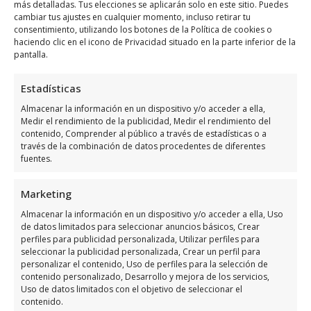
más detalladas. Tus elecciones se aplicarán solo en este sitio. Puedes
Como llegar a K-Roll Publicidad
cambiar tus ajustes en cualquier momento, incluso retirar tu
consentimiento, utilizando los botones de la Política de cookies o
haciendo clic en el icono de Privacidad situado en la parte inferior de la
K-Roll Publicidad
se encuentra ubicado en
pantalla.
Orihuela Costa, utiliza el siguiente
mapa
para ubicarlos
:
Estadísticas
Almacenar la información en un dispositivo y/o acceder a ella,
Medir el rendimiento de la publicidad, Medir el rendimiento del
contenido, Comprender al público a través de estadísticas o a
través de la combinación de datos procedentes de diferentes
fuentes.
Marketing
Haz clic para aceptar márketing cookies y
Almacenar la información en un dispositivo y/o acceder a ella, Uso
habilitar este contenido
de datos limitados para seleccionar anuncios básicos, Crear
perfiles para publicidad personalizada, Utilizar perfiles para
seleccionar la publicidad personalizada, Crear un perfil para
personalizar el contenido, Uso de perfiles para la selección de
contenido personalizado, Desarrollo y mejora de los servicios,
Uso de datos limitados con el objetivo de seleccionar el
contenido.