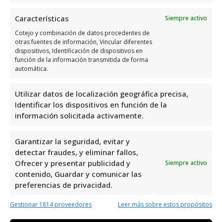
Horario de atención de K-Roll
Publicidad
Características
Siempre activo
Cotejo y combinación de datos procedentes de
otras fuentes de información, Vincular diferentes
Días
Horario
dispositivos, Identificación de dispositivos en
función de la información transmitida de forma
Lunes
10:00 a 18:00
automática.
Martes
10:00 a 18:00
Utilizar datos de localización geográfica precisa,
Miércoles
10:00 a 18:00
Identificar los dispositivos en función de la
Jueves
10:00 a 18:00
información solicitada activamente.
Viernes
10:00 a 18:00
Garantizar la seguridad, evitar y
Sábado
Cerrado
detectar fraudes, y eliminar fallos,
Domingo
Cerrado
Ofrecer y presentar publicidad y
Siempre activo
contenido, Guardar y comunicar las
preferencias de privacidad.
Opiniones y información
extra sobre K-Roll Publicidad
Gestionar 1814 proveedores
Leer más sobre estos propósitos