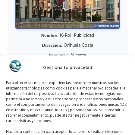
Nombre:
K-Roll Publicidad
Dirección:
Orihuela Costa
Provincia:
Alicante
Municipio:
Orihuela Costa
Gestiona tu privacidad
Categoría:
Consultoría de Marketing
Para ofrecer las mejores experiencias, nosotros y nuestros socios
Teléfono:
+34 744 70 87 83
utilizamos tecnologías como cookies para almacenar y/o acceder a la
información del dispositivo. La aceptación de estas tecnologías nos
Sitio web:
www.k-rollpublicidad.com
permitirá a nosotros y a nuestros socios procesar datos personales
como el comportamiento de navegación o identificaciones únicas (IDs)
Opiniones:
Los usuarios lo han valorado con 5,0/5
en este sitio y mostrar anuncios (no-) personalizados. No consentir o
y tiene más de 1 opiniones.
retirar el consentimiento, puede afectar negativamente a ciertas
características y funciones.
Llamar Ahora
Haz clic a continuación para aceptar lo anterior o realizar elecciones