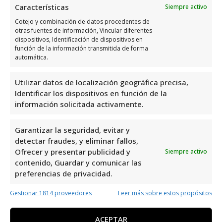
Opiniones y datos adicional
Características
Siempre activo
sobre Rapscallion Barbers
Cotejo y combinación de datos procedentes de
otras fuentes de información, Vincular diferentes
dispositivos, Identificación de dispositivos en
Rapscallion Barbers, ubicado en C.
función de la información transmitida de forma
automática.
Magallanes, 18, local 22, 03189 Dehesa de
Campoamor, Alicante, España, es una
Utilizar datos de localización geográfica precisa,
excelente opción en el área de barberías.
Identificar los dispositivos en función de la
Con una impresionante valoración de 4,8
información solicitada activamente.
basada en 77 reseñas, este establecimiento
destaca por su calidad y servicio. Si buscas
Garantizar la seguridad, evitar y
un corte de cabello o un afeitado impecable,
detectar fraudes, y eliminar fallos,
Ofrecer y presentar publicidad y
Siempre activo
Rapscallion Barbers es el lugar ideal para ti.
contenido, Guardar y comunicar las
preferencias de privacidad.
Rapscallion Barbers
es uno de los mejores
Gestionar 1814 proveedores
Leer más sobre estos propósitos
especialistas en barbería en la ciudad de
Orihuela Costa. Ofrecen una amplia gama de
ACEPTAR
servicios de barbería para hombres, desde