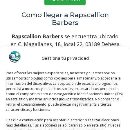
Como llegar a Rapscallion
Barbers
Rapscallion Barbers
se encuentra ubicado
en C. Magallanes, 18, local 22, 03189 Dehesa
de Campoamor, Alicante, España, utiliza el
Gestiona tu privacidad
siguiente
mapa para ubicarlos
:
Para ofrecer las mejores experiencias, nosotros y nuestros socios
utilizamos tecnologías como cookies para almacenar y/o acceder a la
información del dispositivo. La aceptación de estas tecnologías nos
permitirá a nosotros y a nuestros socios procesar datos personales
como el comportamiento de navegación o identificaciones únicas (IDs)
en este sitio y mostrar anuncios (no-) personalizados. No consentir o
retirar el consentimiento, puede afectar negativamente a ciertas
Haz clic para aceptar márketing cookies y
características y funciones.
habilitar este contenido
Haz clic a continuación para aceptar lo anterior o realizar elecciones
más detalladas. Tus elecciones se aplicarán solo en este sitio. Puedes