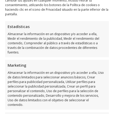
cambiar tus ajustes en cualquier momento, incluso retirar tu
consentimiento, utilizando los botones de la Política de cookies o
haciendo clic en el icono de Privacidad situado en la parte inferior de la
pantalla.
Horario de servicio de
Estadísticas
Rapscallion Barbers
Almacenar la información en un dispositivo y/o acceder a ella,
Medir el rendimiento de la publicidad, Medir el rendimiento del
contenido, Comprender al público a través de estadísticas o a
Días
Horario
través de la combinación de datos procedentes de diferentes
fuentes.
Lunes
8:30 a 14:30
Martes
8:30 a 16:30
Marketing
Miércoles
8:30 a 16:00
Almacenar la información en un dispositivo y/o acceder a ella, Uso
de datos limitados para seleccionar anuncios básicos, Crear
Jueves
8:30 a 18:00
perfiles para publicidad personalizada, Utilizar perfiles para
Viernes
8:30 a 18:00
seleccionar la publicidad personalizada, Crear un perfil para
personalizar el contenido, Uso de perfiles para la selección de
Sábado
Cerrado
contenido personalizado, Desarrollo y mejora de los servicios,
Uso de datos limitados con el objetivo de seleccionar el
Domingo
Cerrado
contenido.