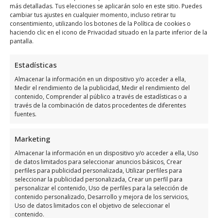
más detalladas. Tus elecciones se aplicarán solo en este sitio. Puedes
Horario de servicio de The Bay
cambiar tus ajustes en cualquier momento, incluso retirar tu
Barbershop
consentimiento, utilizando los botones de la Política de cookies o
haciendo clic en el icono de Privacidad situado en la parte inferior de la
pantalla.
Días
Horario
Estadísticas
Lunes
Cerrado
Almacenar la información en un dispositivo y/o acceder a ella,
Martes
9:30 a 17:30
Medir el rendimiento de la publicidad, Medir el rendimiento del
contenido, Comprender al público a través de estadísticas o a
Miércoles
9:30 a 17:30
través de la combinación de datos procedentes de diferentes
fuentes.
Jueves
9:30 a 17:30
Viernes
9:30 a 17:30
Marketing
Sábado
9:30 a 14:30
Almacenar la información en un dispositivo y/o acceder a ella, Uso
Domingo
Cerrado
de datos limitados para seleccionar anuncios básicos, Crear
perfiles para publicidad personalizada, Utilizar perfiles para
seleccionar la publicidad personalizada, Crear un perfil para
personalizar el contenido, Uso de perfiles para la selección de
Opiniones y datos extra
contenido personalizado, Desarrollo y mejora de los servicios,
sobre The Bay Barbershop
Uso de datos limitados con el objetivo de seleccionar el
contenido.