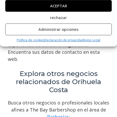
barbería de alta calidad, incluyendo cortes
ACEPTAR
de pelo, afeitados clásicos, tratamientos de
barba y mucho más. Su equipo de barberos
rechazar
altamente capacitados garantiza un servicio
Administrar opciones
excepcional y personalizado para cada
cliente. ¡Contáctalos hoy para una
Política de cookies
Declaración de privacidad
Aviso Legal
experiencia de barbería inigualable!
Encuentra sus datos de contacto en esta
web.
Explora otros negocios
relacionados de Orihuela
Costa
Busca otros negocios o profesionales locales
afines a The Bay Barbershop en el área de
Barberías
: