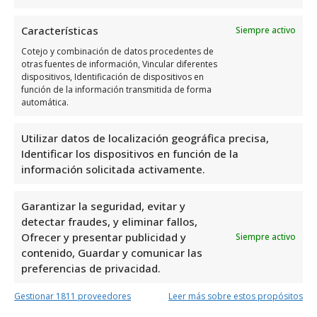
The Bay Barbershop
es un lugar
Características
Siempre activo
excepcional para aquellos que buscan un
Cotejo y combinación de datos procedentes de
corte de cabello de calidad en Orihuela
otras fuentes de información, Vincular diferentes
Costa. Con una valoración de 4.8 y 59
dispositivos, Identificación de dispositivos en
función de la información transmitida de forma
reseñas, es evidente que sus clientes están
automática.
más que satisfechos con el servicio que
reciben. Ubicado en el Edificio Faro, 13, C.
Utilizar datos de localización geográfica precisa,
del Mar, en Cabo Roig, Alicante, este
Identificar los dispositivos en función de la
información solicitada activamente.
establecimiento se destaca en el área de
barberías por su profesionalismo y atención
Garantizar la seguridad, evitar y
al detalle. ¡Una visita obligada para quienes
detectar fraudes, y eliminar fallos,
valoran su imagen personal!
Ofrecer y presentar publicidad y
Siempre activo
contenido, Guardar y comunicar las
The Bay Barbershop es uno de los mejores
preferencias de privacidad.
especialistas en barbería en Orihuela Costa.
Gestionar 1811 proveedores
Leer más sobre estos propósitos
Ofrecen una amplia gama de servicios de