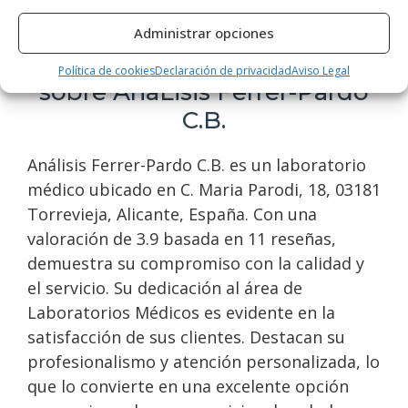
Domingo
Cerrado
Administrar opciones
Opiniones y datos extra
Política de cookies
Declaración de privacidad
Aviso Legal
sobre AnáLisis Ferrer-Pardo
C.B.
Análisis Ferrer-Pardo C.B. es un laboratorio
médico ubicado en C. Maria Parodi, 18, 03181
Torrevieja, Alicante, España. Con una
valoración de 3.9 basada en 11 reseñas,
demuestra su compromiso con la calidad y
el servicio. Su dedicación al área de
Laboratorios Médicos es evidente en la
satisfacción de sus clientes. Destacan su
profesionalismo y atención personalizada, lo
que lo convierte en una excelente opción