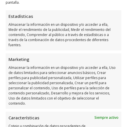
pantalla.
Llamar Ahora
Estadísticas
Almacenar la información en un dispositivo y/o acceder a ella,
Como llegar a AnáLisis Ferrer-
Medir el rendimiento de la publicidad, Medir el rendimiento del
contenido, Comprender al público a través de estadísticas o a
Pardo C.B.
través de la combinación de datos procedentes de diferentes
fuentes.
AnáLisis Ferrer-Pardo C.B.
se encuentra
ubicado en C. Maria Parodi, 18, 03181
Marketing
Torrevieja, Alicante, España, utiliza el
Almacenar la información en un dispositivo y/o acceder a ella, Uso
siguiente
mapa para localizarlos
:
de datos limitados para seleccionar anuncios básicos, Crear
perfiles para publicidad personalizada, Utilizar perfiles para
seleccionar la publicidad personalizada, Crear un perfil para
personalizar el contenido, Uso de perfiles para la selección de
contenido personalizado, Desarrollo y mejora de los servicios,
Uso de datos limitados con el objetivo de seleccionar el
contenido.
Características
Siempre activo
Haz clic para aceptar márketing cookies y
Cotejo y combinación de datos procedentes de