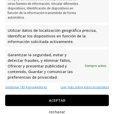
habilitar este contenido
otras fuentes de información, Vincular diferentes
dispositivos, Identificación de dispositivos en
función de la información transmitida de forma
automática.
Utilizar datos de localización geográfica precisa,
Horario de servicio de AnáLisis
Identificar los dispositivos en función de la
información solicitada activamente.
Ferrer-Pardo C.B.
Garantizar la seguridad, evitar y
Días
Horario
detectar fraudes, y eliminar fallos,
Ofrecer y presentar publicidad y
Siempre activo
Lunes
9:00 a 14:00
contenido, Guardar y comunicar las
Martes
9:00 a 14:00
preferencias de privacidad.
Miércoles
9:00 a 14:00
Gestionar 1814 proveedores
Leer más sobre estos propósitos
Jueves
9:00 a 14:00
Viernes
9:00 a 14:00
ACEPTAR
Sábado
Cerrado
rechazar