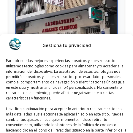
Gestiona tu privacidad
Nombre:
AnáLisis Ferrer-Pardo C.B.
Dirección:
Para ofrecer las mejores experiencias, nosotros y nuestros socios
C. Maria Parodi, 18, 03181 Torrevieja,
utilizamos tecnologías como cookies para almacenar y/o acceder a la
Alicante, España
información del dispositivo. La aceptación de estas tecnologías nos
permitirá a nosotros y a nuestros socios procesar datos personales
Provincia:
Alicante
como el comportamiento de navegación o identificaciones únicas (IDs)
Municipio:
Torrevieja, España
en este sitio y mostrar anuncios (no-) personalizados. No consentir o
retirar el consentimiento, puede afectar negativamente a ciertas
Categoría:
Laboratorios Médicos
características y funciones.
Teléfono:
+34 965 71 33 09
Haz clic a continuación para aceptar lo anterior o realizar elecciones
más detalladas. Tus elecciones se aplicarán solo en este sitio. Puedes
Sitio web:
www.analisistorrevieja.es
cambiar tus ajustes en cualquier momento, incluso retirar tu
consentimiento, utilizando los botones de la Política de cookies o
Opiniones:
Los clientes le han dado una puntuación
haciendo clic en el icono de Privacidad situado en la parte inferior de la
3,9/5
y tiene más de 11 opiniones.