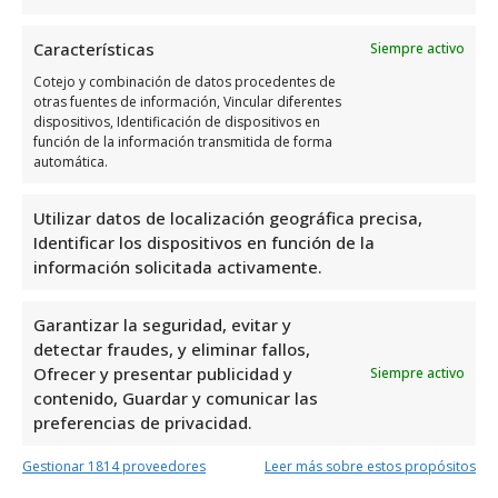
Haz clic para aceptar márketing cookies y
habilitar este contenido
Características
Siempre activo
Cotejo y combinación de datos procedentes de
otras fuentes de información, Vincular diferentes
dispositivos, Identificación de dispositivos en
función de la información transmitida de forma
automática.
Horario de servicio de
Utilizar datos de localización geográfica precisa,
Laboratorio Analisis Clinicos
Identificar los dispositivos en función de la
información solicitada activamente.
Días
Horario
Garantizar la seguridad, evitar y
Lunes
9:00 a 14:00
detectar fraudes, y eliminar fallos,
Ofrecer y presentar publicidad y
Martes
9:00 a 14:00
Siempre activo
contenido, Guardar y comunicar las
Miércoles
9:00 a 14:00
preferencias de privacidad.
Jueves
9:00 a 14:00
Gestionar 1814 proveedores
Leer más sobre estos propósitos
Viernes
9:00 a 14:00