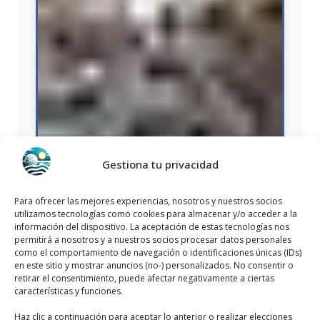
Gestiona tu privacidad
Nombre:
Laboratorio Analisis Clinicos
Dirección:
C. Maria Parodi, 18, 03181 Torrevieja,
Para ofrecer las mejores experiencias, nosotros y nuestros socios
Alicante, España
utilizamos tecnologías como cookies para almacenar y/o acceder a la
información del dispositivo. La aceptación de estas tecnologías nos
Provincia:
Alicante
permitirá a nosotros y a nuestros socios procesar datos personales
como el comportamiento de navegación o identificaciones únicas (IDs)
Municipio:
Torrevieja, España
en este sitio y mostrar anuncios (no-) personalizados. No consentir o
retirar el consentimiento, puede afectar negativamente a ciertas
Categoría:
Laboratorios Médicos
características y funciones.
Teléfono:
+34 965 71 33 09
Haz clic a continuación para aceptar lo anterior o realizar elecciones