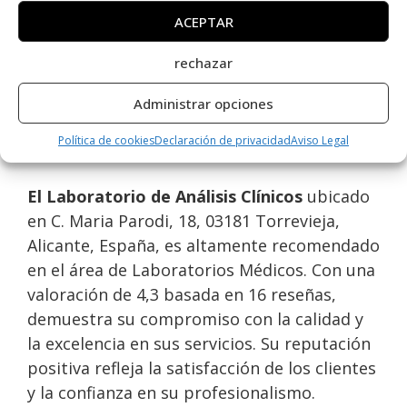
Sábado
Cerrado
ACEPTAR
Domingo
Cerrado
rechazar
Opiniones y datos extra
Administrar opciones
sobre Laboratorio Analisis
Política de cookies
Declaración de privacidad
Aviso Legal
Clinicos
El Laboratorio de Análisis Clínicos
ubicado
en C. Maria Parodi, 18, 03181 Torrevieja,
Alicante, España, es altamente recomendado
en el área de Laboratorios Médicos. Con una
valoración de 4,3 basada en 16 reseñas,
demuestra su compromiso con la calidad y
la excelencia en sus servicios. Su reputación
positiva refleja la satisfacción de los clientes
y la confianza en su profesionalismo.