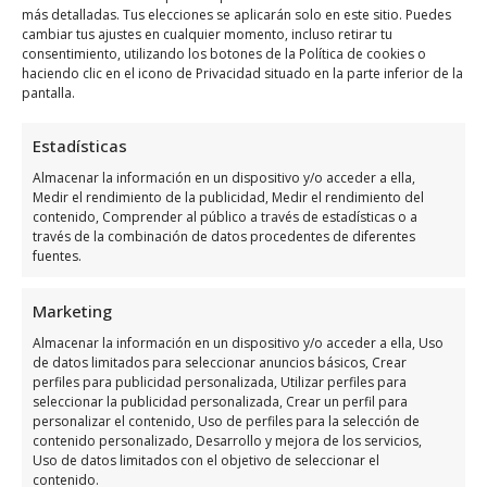
Opiniones:
más detalladas. Tus elecciones se aplicarán solo en este sitio. Puedes
Los clientes lo han valorado con 4,3/5
cambiar tus ajustes en cualquier momento, incluso retirar tu
y cuenta con más de 16 opiniones.
consentimiento, utilizando los botones de la Política de cookies o
haciendo clic en el icono de Privacidad situado en la parte inferior de la
Llamar Ahora
pantalla.
Estadísticas
Como llegar a Laboratorio
Analisis Clinicos
Almacenar la información en un dispositivo y/o acceder a ella,
Medir el rendimiento de la publicidad, Medir el rendimiento del
contenido, Comprender al público a través de estadísticas o a
Laboratorio Analisis Clinicos
se encuentra
través de la combinación de datos procedentes de diferentes
fuentes.
ubicado en C. Maria Parodi, 18, 03181
Torrevieja, Alicante, España, utiliza el
Marketing
siguiente
mapa para localizarlos
:
Almacenar la información en un dispositivo y/o acceder a ella, Uso
de datos limitados para seleccionar anuncios básicos, Crear
perfiles para publicidad personalizada, Utilizar perfiles para
seleccionar la publicidad personalizada, Crear un perfil para
personalizar el contenido, Uso de perfiles para la selección de
contenido personalizado, Desarrollo y mejora de los servicios,
Uso de datos limitados con el objetivo de seleccionar el
contenido.