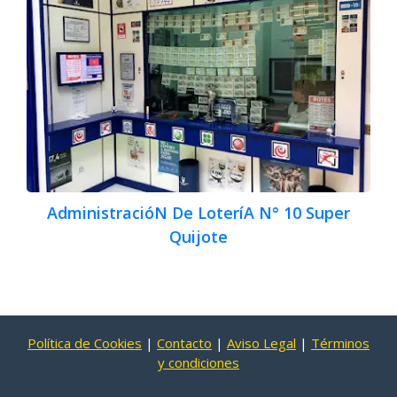
AdministracióN De LoteríA N° 10 Super
Quijote
Política de Cookies
|
Contacto
|
Aviso Legal
|
Términos
y condiciones