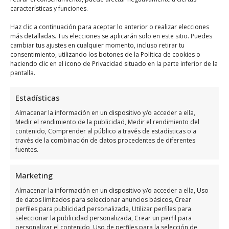
encuentra ubicado en Pl. Cubero, 1, 03300
características y funciones.
Orihuela, Alicante, España, utiliza el
Haz clic a continuación para aceptar lo anterior o realizar elecciones
siguiente
mapa para ubicarlos
:
más detalladas. Tus elecciones se aplicarán solo en este sitio. Puedes
cambiar tus ajustes en cualquier momento, incluso retirar tu
consentimiento, utilizando los botones de la Política de cookies o
haciendo clic en el icono de Privacidad situado en la parte inferior de la
pantalla.
Estadísticas
Almacenar la información en un dispositivo y/o acceder a ella,
Medir el rendimiento de la publicidad, Medir el rendimiento del
Haz clic para aceptar márketing cookies y
contenido, Comprender al público a través de estadísticas o a
habilitar este contenido
través de la combinación de datos procedentes de diferentes
fuentes.
Marketing
Almacenar la información en un dispositivo y/o acceder a ella, Uso
de datos limitados para seleccionar anuncios básicos, Crear
Horario de atención de
perfiles para publicidad personalizada, Utilizar perfiles para
seleccionar la publicidad personalizada, Crear un perfil para
AdministracióN De LoteríA
personalizar el contenido, Uso de perfiles para la selección de