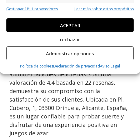
Gestionar 1811 proveedores
Leer más sobre estos propósitos
Opiniones y datos extra
sobre AdministracióN De
ACEPTAR
LoteríA NúMero 2
rechazar
La Administración de Lotería Número 2 en
Administrar opciones
Orihuela Costa es reconocida por su
excelente servicio en el área de
Política de cookies
Declaración de privacidad
Aviso Legal
administraciones de loterías. Con una
valoración de 4.4 basada en 22 reseñas,
demuestra su compromiso con la
satisfacción de sus clientes. Ubicada en Pl.
Cubero, 1, 03300 Orihuela, Alicante, España,
es un lugar confiable para probar suerte y
disfrutar de una experiencia positiva en
juegos de azar.