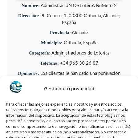
Nombre:
AdministracióN De LoteríA NúMero 2
Dirección:
Pl. Cubero, 1, 03300 Orihuela, Alicante,
España
Provincia:
Alicante
Municipio:
Orihuela, España
Categoría:
Administraciones de Loterías
Teléfono:
+34 965 30 26 87
Opiniones:
Los clientes le han dado una puntuación
4,4/5
y tiene más de 22 opiniones.
Gestiona tu privacidad
Llamar Ahora
Para ofrecer las mejores experiencias, nosotros y nuestros socios
utilizamos tecnologías como cookies para almacenar y/o acceder a la
Como llegar a AdministracióN De
información del dispositivo. La aceptación de estas tecnologías nos
LoteríA NúMero 2
permitirá a nosotros y a nuestros socios procesar datos personales
como el comportamiento de navegación o identificaciones únicas (IDs)
en este sitio y mostrar anuncios (no-) personalizados. No consentir o
AdministracióN De LoteríA NúMero 2
se
retirar el consentimiento, puede afectar negativamente a ciertas