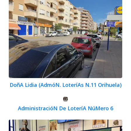
DoñA Lidia (AdmóN. LoteríAs N.11 Orihuela)
AdministracióN De LoteríA NúMero 6