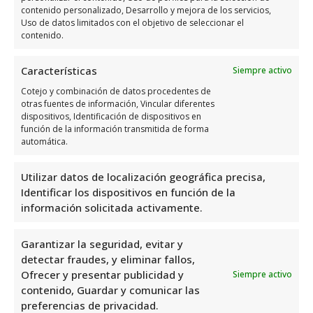
NúMero 2
contenido personalizado, Desarrollo y mejora de los servicios,
Uso de datos limitados con el objetivo de seleccionar el
contenido.
Días
Horario
Características
Siempre activo
9:00 a 13:45 – 17:00
Lunes
Cotejo y combinación de datos procedentes de
a 20:15
otras fuentes de información, Vincular diferentes
dispositivos, Identificación de dispositivos en
9:00 a 13:45 – 17:00
Martes
función de la información transmitida de forma
a 20:15
automática.
9:00 a 13:45 – 17:00
Miércoles
Utilizar datos de localización geográfica precisa,
a 20:15
Identificar los dispositivos en función de la
9:00 a 13:45 – 17:00
información solicitada activamente.
Jueves
a 20:15
9:00 a 13:45 – 17:00
Garantizar la seguridad, evitar y
Viernes
a 20:15
detectar fraudes, y eliminar fallos,
Ofrecer y presentar publicidad y
Siempre activo
Sábado
9:30 a 13:30
contenido, Guardar y comunicar las
Domingo
Cerrado
preferencias de privacidad.