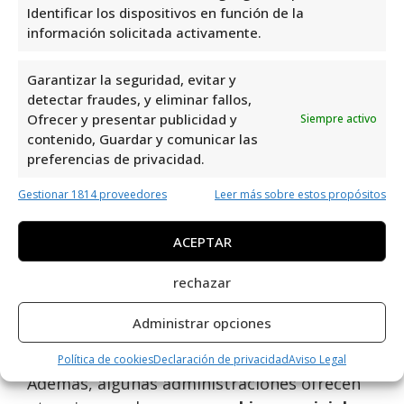
Identificar los dispositivos en función de la
peñas
, por otro lado, permiten a los
información solicitada activamente.
jugadores unirse a grupos para aumentar
sus posibilidades de ganar compartiendo el
Garantizar la seguridad, evitar y
costo de múltiples boletos. Esta modalidad
detectar fraudes, y eliminar fallos,
Ofrecer y presentar publicidad y
es muy popular ya que ofrece una mayor
Siempre activo
contenido, Guardar y comunicar las
probabilidad de éxito a un costo reducido.
preferencias de privacidad.
Apuestas online y servicios
Gestionar 1814 proveedores
Leer más sobre estos propósitos
adicionales
ACEPTAR
Las
apuestas online
son otro servicio cada
rechazar
vez más popular entre las administraciones
de loterías en Orihuela Costa. Este servicio
Administrar opciones
permite a los jugadores participar en
sorteos desde la comodidad de su hogar.
Política de cookies
Declaración de privacidad
Aviso Legal
Además, algunas administraciones ofrecen