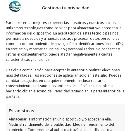
puede ahorrarte tiempo y esfuerzo. Además,
Gestiona tu privacidad
es importante considerar el
horario de
apertura
y si la administración ofrece
Para ofrecer las mejores experiencias, nosotros y nuestros socios
servicios adicionales como estacionamiento
utilizamos tecnologías como cookies para almacenar y/o acceder a la
o accesibilidad para personas con movilidad
información del dispositivo. La aceptación de estas tecnologías nos
permitirá a nosotros y a nuestros socios procesar datos personales
reducida. Estos factores pueden hacer que
como el comportamiento de navegación o identificaciones únicas (IDs)
tu experiencia sea mucho más cómoda y
en este sitio y mostrar anuncios (no-) personalizados. No consentir o
retirar el consentimiento, puede afectar negativamente a ciertas
agradable.
características y funciones.
Haz clic a continuación para aceptar lo anterior o realizar elecciones
Servicios que ofrecen las
más detalladas. Tus elecciones se aplicarán solo en este sitio. Puedes
administraciones de loterías
cambiar tus ajustes en cualquier momento, incluso retirar tu
consentimiento, utilizando los botones de la Política de cookies o
en Orihuela Costa
haciendo clic en el icono de Privacidad situado en la parte inferior de la
pantalla.
Las administraciones de loterías en Orihuela
Estadísticas
Costa ofrecen una variedad de servicios
Almacenar la información en un dispositivo y/o acceder a ella,
diseñados para satisfacer las necesidades de
Medir el rendimiento de la publicidad, Medir el rendimiento del
los jugadores. Entre los servicios más
contenido, Comprender al público a través de estadísticas o a