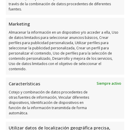
través de la combinación de datos procedentes de diferentes
comunes se encuentran la
venta de
fuentes.
boletos
, las
peñas
y las
apuestas online
.
Estos servicios permiten a los jugadores
Marketing
participar en diferentes tipos de juegos y
Almacenar la información en un dispositivo y/o acceder a ella, Uso
aumentar sus posibilidades de ganar.
de datos limitados para seleccionar anuncios básicos, Crear
perfiles para publicidad personalizada, Utilizar perfiles para
Además, algunas administraciones ofrecen
seleccionar la publicidad personalizada, Crear un perfil para
servicios adicionales como la consulta de
personalizar el contenido, Uso de perfiles para la selección de
contenido personalizado, Desarrollo y mejora de los servicios,
resultados y el cobro de premios, lo que
Uso de datos limitados con el objetivo de seleccionar el
facilita aún más la experiencia del usuario.
contenido.
Características
Venta de boletos y peñas
Siempre activo
Cotejo y combinación de datos procedentes de
otras fuentes de información, Vincular diferentes
La
venta de boletos
es uno de los servicios
dispositivos, Identificación de dispositivos en
más básicos y populares que ofrecen las
función de la información transmitida de forma
automática.
administraciones de loterías. Los jugadores
pueden comprar boletos para diversos
Utilizar datos de localización geográfica precisa,
sorteos nacionales e internacionales. Las