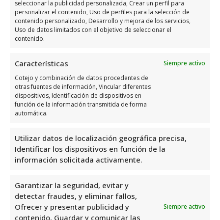
seleccionar la publicidad personalizada, Crear un perfil para
Martes
a 18:00
personalizar el contenido, Uso de perfiles para la selección de
contenido personalizado, Desarrollo y mejora de los servicios,
8:00 a 13:30 – 15:30
Uso de datos limitados con el objetivo de seleccionar el
Miércoles
contenido.
a 18:00
8:00 a 13:30 – 15:30
Jueves
Características
Siempre activo
a 18:00
Cotejo y combinación de datos procedentes de
8:00 a 13:30 – 15:30
otras fuentes de información, Vincular diferentes
Viernes
dispositivos, Identificación de dispositivos en
a 18:00
función de la información transmitida de forma
Sábado
Cerrado
automática.
Domingo
Cerrado
Utilizar datos de localización geográfica precisa,
Identificar los dispositivos en función de la
Opiniones y datos adicional
información solicitada activamente.
sobre EléCtrica Industrial
Garantizar la seguridad, evitar y
GarcíA S L
detectar fraudes, y eliminar fallos,
Ofrecer y presentar publicidad y
Siempre activo
Eléctrica Industrial García S.L.
es una
contenido, Guardar y comunicar las