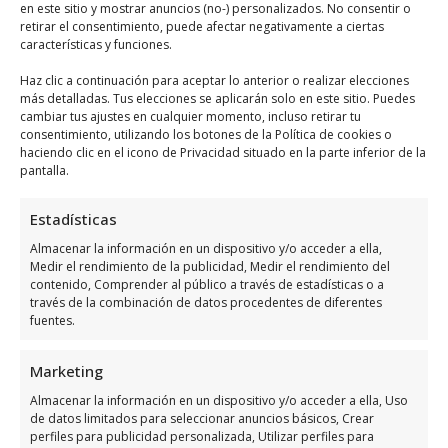
en este sitio y mostrar anuncios (no-) personalizados. No consentir o
retirar el consentimiento, puede afectar negativamente a ciertas
características y funciones.
Haz clic a continuación para aceptar lo anterior o realizar elecciones
Haz clic para aceptar márketing cookies y
más detalladas. Tus elecciones se aplicarán solo en este sitio. Puedes
cambiar tus ajustes en cualquier momento, incluso retirar tu
habilitar este contenido
consentimiento, utilizando los botones de la Política de cookies o
haciendo clic en el icono de Privacidad situado en la parte inferior de la
pantalla.
Estadísticas
Almacenar la información en un dispositivo y/o acceder a ella,
Horario de servicio de EléCtrica
Medir el rendimiento de la publicidad, Medir el rendimiento del
Industrial GarcíA S L
contenido, Comprender al público a través de estadísticas o a
través de la combinación de datos procedentes de diferentes
fuentes.
Días
Horario
Marketing
8:00 a 13:30 – 15:30
Lunes
Almacenar la información en un dispositivo y/o acceder a ella, Uso
a 18:00
de datos limitados para seleccionar anuncios básicos, Crear
perfiles para publicidad personalizada, Utilizar perfiles para
8:00 a 13:30 – 15:30