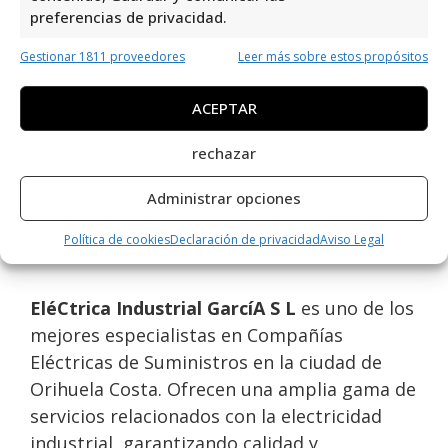
empresa destacada en el área de Compañías
preferencias de privacidad.
Eléctricas de Suministros, ubicada en
Gestionar 1811 proveedores
Leer más sobre estos propósitos
Carretera Dolores San Fulgencio, Km 1,
03150 Dolores, Alicante, España. Con una
ACEPTAR
valoración de rating de 4,3 basada en 11
reseñas, demuestra su compromiso con la
rechazar
calidad y satisfacción del cliente. Su
Administrar opciones
reputación positiva refleja la excelencia en
sus servicios y la confianza que han ganado
Política de cookies
Declaración de privacidad
Aviso Legal
en el mercado.
EléCtrica Industrial GarcíA S L
es uno de los
mejores especialistas en Compañías
Eléctricas de Suministros en la ciudad de
Orihuela Costa. Ofrecen una amplia gama de
servicios relacionados con la electricidad
industrial, garantizando calidad y