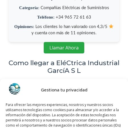
Categoría:
Compañías Eléctricas de Suministros
Teléfono:
+34 965 72 61 63
Opiniones:
Los clientes lo han valorado con 4,3/5
y cuenta con más de 11 opiniones.
Llamar Ahora
Como llegar a EléCtrica Industrial
GarcíA S L
EléCtrica Industrial GarcíA S L
se encuentra
Gestiona tu privacidad
ubicado en Carretera Dolores San Fulgencio,
Km 1, 03150 Dolores, Alicante, España,
Para ofrecer las mejores experiencias, nosotros y nuestros socios
utiliza el siguiente
mapa para localizarlos
:
utilizamos tecnologías como cookies para almacenar y/o acceder a la
información del dispositivo. La aceptación de estas tecnologías nos
permitirá a nosotros y a nuestros socios procesar datos personales
como el comportamiento de navegación o identificaciones únicas (IDs)