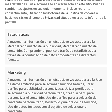
servicio eléctrico.
más detalladas. Tus elecciones se aplicarán solo en este sitio. Puedes
cambiar tus ajustes en cualquier momento, incluso retirar tu
consentimiento, utilizando los botones de la Política de cookies o
Estos servicios adicionales pueden ser un
haciendo clic en el icono de Privacidad situado en la parte inferior de la
factor decisivo al elegir una compañía
pantalla.
eléctrica, ya que garantizan no solo el
Estadísticas
suministro de energía, sino también el
apoyo necesario para mantener el sistema
Almacenar la información en un dispositivo y/o acceder a ella,
Medir el rendimiento de la publicidad, Medir el rendimiento del
en óptimas condiciones.
contenido, Comprender al público a través de estadísticas o a
través de la combinación de datos procedentes de diferentes
fuentes.
Suministro de energía
Marketing
El suministro de energía es el servicio
Almacenar la información en un dispositivo y/o acceder a ella, Uso
principal que ofrecen las compañías
de datos limitados para seleccionar anuncios básicos, Crear
eléctricas. Este servicio implica la provisión
perfiles para publicidad personalizada, Utilizar perfiles para
seleccionar la publicidad personalizada, Crear un perfil para
continua y estable de electricidad a hogares
personalizar el contenido, Uso de perfiles para la selección de
y negocios. Elegir una compañía confiable es
contenido personalizado, Desarrollo y mejora de los servicios,
Uso de datos limitados con el objetivo de seleccionar el
crucial para evitar interrupciones en el
contenido.