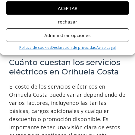
mantenimiento puede prolongar la vida útil
ACEPTAR
del sistema eléctrico y garantizar su
funcionamiento eficiente. Además, un
rechazar
soporte técnico accesible y eficiente puede
Administrar opciones
resolver problemas rápidamente,
minimizando cualquier inconveniente.
Política de cookies
Declaración de privacidad
Aviso Legal
Cuánto cuestan los servicios
eléctricos en Orihuela Costa
El costo de los servicios eléctricos en
Orihuela Costa puede variar dependiendo de
varios factores, incluyendo las tarifas
básicas, cargos adicionales y cualquier
descuento o promoción disponible. Es
importante tener una visión clara de estos