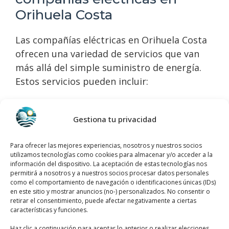
Orihuela Costa
Las compañías eléctricas en Orihuela Costa
ofrecen una variedad de servicios que van
más allá del simple suministro de energía.
Estos servicios pueden incluir:
Suministro de energía
: Provisión
Gestiona tu privacidad
continua y confiable de electricidad a
hogares y negocios.
Para ofrecer las mejores experiencias, nosotros y nuestros socios
Mantenimiento
: Servicios preventivos
utilizamos tecnologías como cookies para almacenar y/o acceder a la
y correctivos para asegurar el buen
información del dispositivo. La aceptación de estas tecnologías nos
permitirá a nosotros y a nuestros socios procesar datos personales
funcionamiento del sistema eléctrico.
como el comportamiento de navegación o identificaciones únicas (IDs)
Atención al cliente
: Soporte y
en este sitio y mostrar anuncios (no-) personalizados. No consentir o
retirar el consentimiento, puede afectar negativamente a ciertas
asistencia para resolver cualquier
características y funciones.
problema o duda relacionada con el
Haz clic a continuación para aceptar lo anterior o realizar elecciones