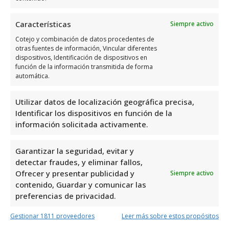
suministro, lo cual puede afectar actividades
diarias y causar inconvenientes
Características
Siempre activo
significativos. Una compañía con un historial
Cotejo y combinación de datos procedentes de
comprobado de confiabilidad y eficiencia en
otras fuentes de información, Vincular diferentes
dispositivos, Identificación de dispositivos en
el suministro de energía es generalmente
función de la información transmitida de forma
una elección segura.
automática.
Mantenimiento y soporte
Utilizar datos de localización geográfica precisa,
Identificar los dispositivos en función de la
técnico
información solicitada activamente.
El mantenimiento y soporte técnico son
Garantizar la seguridad, evitar y
servicios esenciales que pueden ofrecer las
detectar fraudes, y eliminar fallos,
compañías eléctricas. Estos servicios
Ofrecer y presentar publicidad y
Siempre activo
incluyen la resolución de problemas
contenido, Guardar y comunicar las
técnicos, mantenimiento preventivo para
preferencias de privacidad.
evitar fallos y asistencia en caso de
Gestionar 1811 proveedores
Leer más sobre estos propósitos
emergencias eléctricas. Un buen servicio de