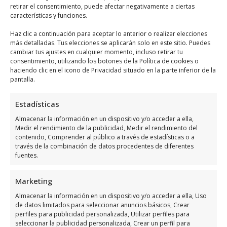
retirar el consentimiento, puede afectar negativamente a ciertas
Baja
características y funciones.
Desatascos Vega Baja
se encuentra
Haz clic a continuación para aceptar lo anterior o realizar elecciones
más detalladas. Tus elecciones se aplicarán solo en este sitio. Puedes
ubicado en Orihuela Costa, utiliza el
cambiar tus ajustes en cualquier momento, incluso retirar tu
siguiente
mapa para ubicarlos
:
consentimiento, utilizando los botones de la Política de cookies o
haciendo clic en el icono de Privacidad situado en la parte inferior de la
pantalla.
Estadísticas
Almacenar la información en un dispositivo y/o acceder a ella,
Medir el rendimiento de la publicidad, Medir el rendimiento del
contenido, Comprender al público a través de estadísticas o a
Haz clic para aceptar márketing cookies y
través de la combinación de datos procedentes de diferentes
fuentes.
habilitar este contenido
Marketing
Almacenar la información en un dispositivo y/o acceder a ella, Uso
de datos limitados para seleccionar anuncios básicos, Crear
perfiles para publicidad personalizada, Utilizar perfiles para
seleccionar la publicidad personalizada, Crear un perfil para