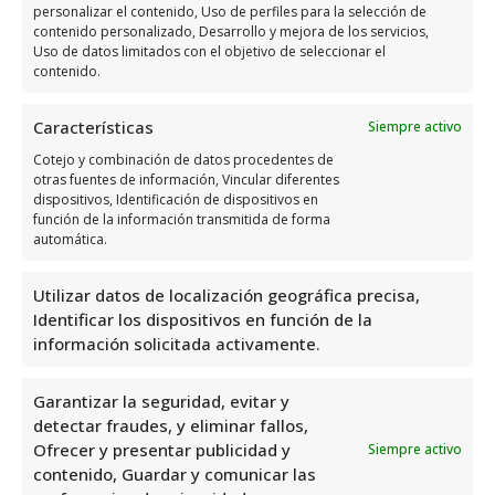
Horario de atención de
personalizar el contenido, Uso de perfiles para la selección de
Desatascos Vega Baja
contenido personalizado, Desarrollo y mejora de los servicios,
Uso de datos limitados con el objetivo de seleccionar el
contenido.
Días
Horario
Características
Siempre activo
Lunes
Abierto 24 horas
Cotejo y combinación de datos procedentes de
Martes
Abierto 24 horas
otras fuentes de información, Vincular diferentes
dispositivos, Identificación de dispositivos en
Miércoles
Abierto 24 horas
función de la información transmitida de forma
automática.
Jueves
Abierto 24 horas
Viernes
Abierto 24 horas
Utilizar datos de localización geográfica precisa,
Sábado
Abierto 24 horas
Identificar los dispositivos en función de la
información solicitada activamente.
Domingo
Abierto 24 horas
Garantizar la seguridad, evitar y
Opiniones y información
detectar fraudes, y eliminar fallos,
adicional sobre Desatascos
Ofrecer y presentar publicidad y
Siempre activo
contenido, Guardar y comunicar las
Vega Baja