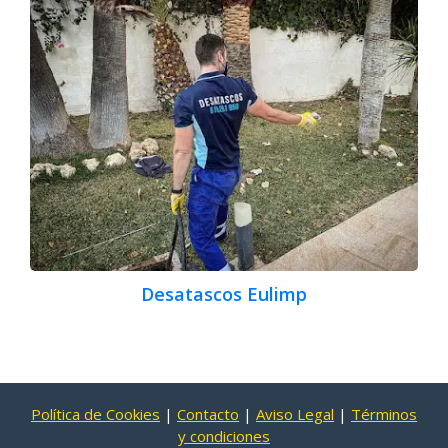
Desatascos Eulimp
Política de Cookies
|
Contacto
|
Aviso Legal
|
Términos
y condiciones