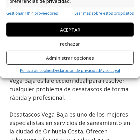
preferencias de privacidad.
Desatascos Vega Baja en Orihuela Costa es
Gestionar 1814 proveedores
Leer más sobre estos propósitos
un referente en el área de Servicios de
Saneamiento, con una impresionante
ACEPTAR
valoración de 4.6 basada en 33 reseñas. Su
rechazar
compromiso con la calidad y la eficiencia se
refleja en la satisfacción de sus clientes. Con
Administrar opciones
un equipo altamente capacitado y una
Política de cookies
Declaración de privacidad
Aviso Legal
amplia experiencia en el sector, Desatascos
Vega Baja es la elección ideal para resolver
cualquier problema de desatascos de forma
rápida y profesional.
Desatascos Vega Baja es uno de los mejores
especialistas en servicios de saneamiento en
la ciudad de Orihuela Costa. Ofrecen
soluciones eficientes para desatascar