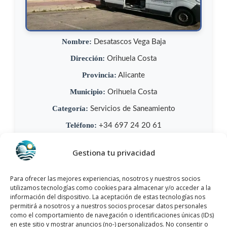
Nombre:
Desatascos Vega Baja
Dirección:
Orihuela Costa
Provincia:
Alicante
Municipio:
Orihuela Costa
Categoría:
Servicios de Saneamiento
Teléfono:
+34 697 24 20 61
Sitio web:
www.desatascosvegabaja.es
Gestiona tu privacidad
Opiniones:
Los clientes le han dado una puntuación
4,6/5
y cuenta con más de 33 opiniones.
Para ofrecer las mejores experiencias, nosotros y nuestros socios
utilizamos tecnologías como cookies para almacenar y/o acceder a la
Llamar Ahora
información del dispositivo. La aceptación de estas tecnologías nos
permitirá a nosotros y a nuestros socios procesar datos personales
como el comportamiento de navegación o identificaciones únicas (IDs)
Como llegar a Desatascos Vega
en este sitio y mostrar anuncios (no-) personalizados. No consentir o