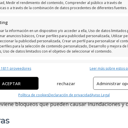
dad, Medir el rendimiento del contenido, Comprender al público a través de
ticas o a través de la combinación de datos procedentes de diferentes fuentes.
ting
ar la información en un dispositivo y/o acceder a ella, Uso de datos limitados
s
nar anuncios básicos, Crear perfiles para publicidad personalizada, Utilizar per
eccionar la publicidad personalizada, Crear un perfil para personalizar el cont
perfiles para la selección de contenido personalizado, Desarrollo y mejora de 
ra garantizar el buen funcionamiento del sistema d
s, Uso de datos limitados con el objetivo de seleccionar el contenido.
gunos de estos servicios en detalle.
erísticas
Siempr
r 1811 proveedores
Leer más sobre estos 
ado y desatascos
y combinación de datos procedentes de otras fuentes de información,
 diferentes dispositivos, Identificación de dispositivos en función de la
ACEPTAR
rechazar
Administrar op
ción transmitida de forma automática.
tascos
son servicios esenciales para mantener el s
Política de cookies
Declaración de privacidad
Aviso Legal
strucciones y residuos acumulados en las tuberías, 
ar datos de localización geográfica precisa, Identificar los
reviene bloqueos que pueden causar inundaciones y 
itivos en función de la información solicitada activamente.
ras
izar la seguridad, evitar y detectar fraudes, y eliminar
, Ofrecer y presentar publicidad y contenido, Guardar y
Siempr