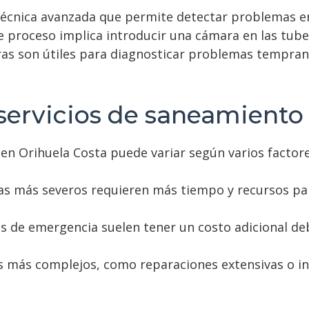
car las preferencias de privacidad.
écnica avanzada que permite detectar problemas en
e proceso implica introducir una cámara en las tuber
as son útiles para diagnosticar problemas temprano
servicios de saneamiento
en Orihuela Costa puede variar según varios factores
 más severos requieren más tiempo y recursos par
os de emergencia suelen tener un costo adicional de
 más complejos, como reparaciones extensivas o in