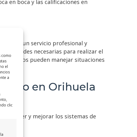
ca en boca y las calificaciones en
lave de un servicio profesional y
 habilidades necesarias para realizar el
as como
perimentados pueden manejar situaciones
stas
mo el
uncios
ente a
miento en Orihuela
s
ento,
ndo clic
 mantener y mejorar los sistemas de
la