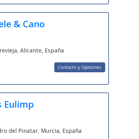
ele & Cano
revieja, Alicante, España
Contacto y Opiniones
s Eulimp
dro del Pinatar, Murcia, España