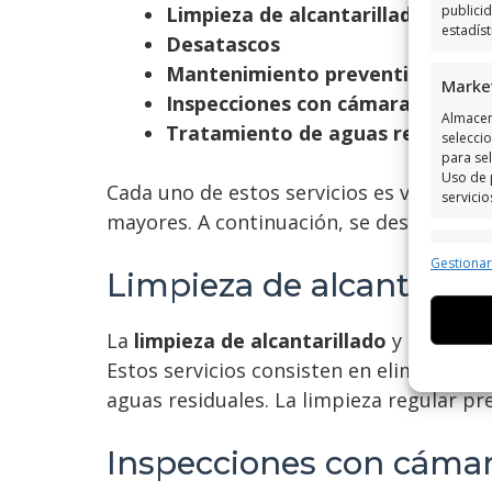
Limpieza de alcantarillado
publici
estadís
Desatascos
Mantenimiento preventivo
Marke
Inspecciones con cámaras
Almacen
Tratamiento de aguas residuale
seleccio
para sel
Uso de 
Cada uno de estos servicios es vital pa
servicio
mayores. A continuación, se describen al
Caract
Gestiona
Limpieza de alcantarill
Cotejo 
Vincular
informa
La
limpieza de alcantarillado
y los
desa
Estos servicios consisten en eliminar ob
Utiliz
aguas residuales. La limpieza regular p
dispos
Inspecciones con cáma
Garant
fallos