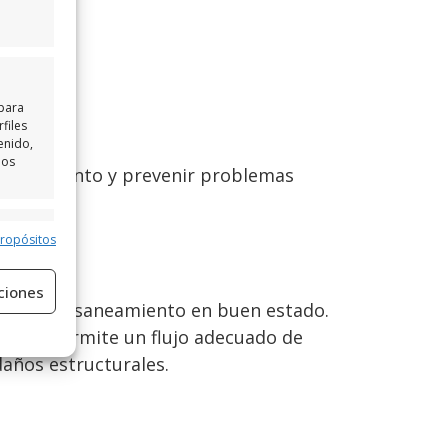
 para
files
enido,
los
e saneamiento y prevenir problemas
e activo
propósitos
ciones
istema de saneamiento en buen estado.
lo que permite un flujo adecuado de
daños estructurales.
e activo