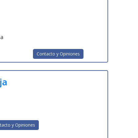
ña
Contacto y Opiniones
ja
tacto y Opiniones