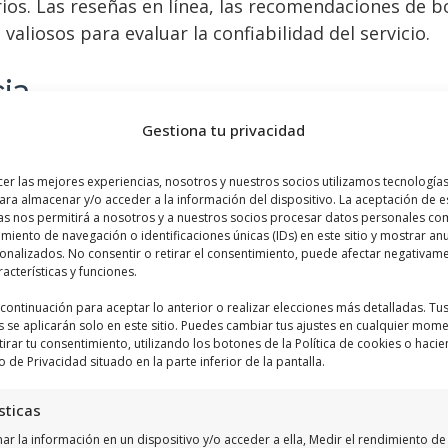
ios. Las reseñas en línea, las recomendaciones de bo
aliosos para evaluar la confiabilidad del servicio.
cia
Gestiona tu privacidad
encia
en el campo del saneamiento son indicadores c
certificados asegura que tienen el conocimiento y las
cer las mejores experiencias, nosotros y nuestros socios utilizamos tecnologí
iencia en el sector es un plus, ya que técnicos ex
ara almacenar y/o acceder a la información del dispositivo. La aceptación de e
as nos permitirá a nosotros y a nuestros socios procesar datos personales co
iento de navegación o identificaciones únicas (IDs) en este sitio y mostrar an
sonalizados. No consentir o retirar el consentimiento, puede afectar negativam
en los servicios de sanea
racterísticas y funciones.
a continuación para aceptar lo anterior o realizar elecciones más detalladas. Tu
s se aplicarán solo en este sitio. Puedes cambiar tus ajustes en cualquier mom
tirar tu consentimiento, utilizando los botones de la Política de cookies o hacie
o de Privacidad situado en la parte inferior de la pantalla.
a Costa ofrecen una amplia gama de servicios para
sticas
r la información en un dispositivo y/o acceder a ella, Medir el rendimiento de 