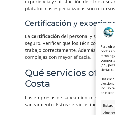
experiencia y satisfacción de otros usuar
plataformas especializadas son recursos v
Certificación y experien
La
certificación
del personal y su
experi
seguro. Verificar que los técnicos estén 
Para ofre
trabajo correctamente. Además, la exper
cookies p
tecnologí
complejas con mayor eficacia.
comportam
(no-) per
Qué servicios ofrec
ciertas ca
Haz clic 
Costa
eleccione
incluso re
en el icon
Las empresas de saneamiento en Orihuel
saneamiento. Estos servicios incluyen:
Estadí
Almacena