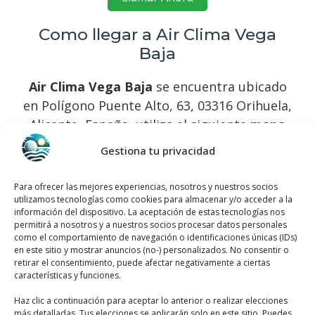
Como llegar a Air Clima Vega
Baja
Air Clima Vega Baja
se encuentra ubicado
en Polígono Puente Alto, 63, 03316 Orihuela,
Alicante, España, utiliza el siguiente
mapa
para llegar fácilmente
:
Gestiona tu privacidad
Para ofrecer las mejores experiencias, nosotros y nuestros socios
utilizamos tecnologías como cookies para almacenar y/o acceder a la
información del dispositivo. La aceptación de estas tecnologías nos
permitirá a nosotros y a nuestros socios procesar datos personales
como el comportamiento de navegación o identificaciones únicas (IDs)
en este sitio y mostrar anuncios (no-) personalizados. No consentir o
Haz clic para aceptar márketing cookies y
retirar el consentimiento, puede afectar negativamente a ciertas
características y funciones.
habilitar este contenido
Haz clic a continuación para aceptar lo anterior o realizar elecciones
más detalladas. Tus elecciones se aplicarán solo en este sitio. Puedes