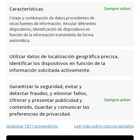
Opiniones y datos adicional
Características
Siempre activo
sobre Air Clima Vega Baja
Cotejo y combinación de datos procedentes de
otras fuentes de información, Vincular diferentes
Air Clima Vega Baja
es una excelente opción
dispositivos, Identificación de dispositivos en
función de la información transmitida de forma
en Orihuela para solucionar cualquier
avería
automática.
de aire acondicionado
. Con una valoración
de 3,4 basada en 12 reseñas, demuestran su
Utilizar datos de localización geográfica precisa,
compromiso con la calidad y el servicio al
Identificar los dispositivos en función de la
información solicitada activamente.
cliente. Ubicados en el Polígono Puente Alto,
63, 03316 Orihuela, Alicante, España, su
Garantizar la seguridad, evitar y
experiencia y profesionalismo los convierten
detectar fraudes, y eliminar fallos,
en una elección confiable para resolver
Ofrecer y presentar publicidad y
Siempre activo
problemas de climatización.
contenido, Guardar y comunicar las
preferencias de privacidad.
Air Clima Vega Baja es uno de los mejores
Gestionar 1811 proveedores
Leer más sobre estos propósitos
especialistas en Avería de aire
acondicionado en Orihuela Costa. Ofrecen