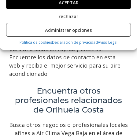
ACEPTAR
servicios de alta calidad y atención
personalizada para resolver cualquier
rechazar
problema con su sistema de aire
Administrar opciones
acondicionado. Si necesita asistencia, no
dude en contactar con Air Clima Vega Baja
Política de cookies
Declaración de privacidad
Aviso Legal
para una solución rápida y efectiva.
Encuentre los datos de contacto en esta
web y reciba el mejor servicio para su aire
acondicionado.
Encuentra otros
profesionales relacionados
de Orihuela Costa
Busca otros negocios o profesionales locales
afines a Air Clima Vega Baja en el área de