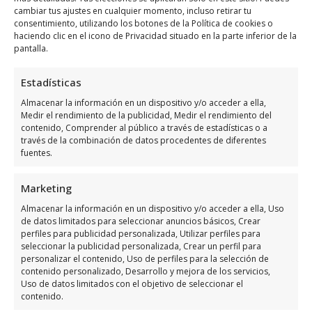
cambiar tus ajustes en cualquier momento, incluso retirar tu
consentimiento, utilizando los botones de la Política de cookies o
haciendo clic en el icono de Privacidad situado en la parte inferior de la
pantalla.
Horario de servicio de Air Clima
Vega Baja
Estadísticas
Almacenar la información en un dispositivo y/o acceder a ella,
Medir el rendimiento de la publicidad, Medir el rendimiento del
Días
Horario
contenido, Comprender al público a través de estadísticas o a
través de la combinación de datos procedentes de diferentes
Lunes
8:00 a 16:00
fuentes.
Martes
8:00 a 16:00
Marketing
Miércoles
8:00 a 16:00
Almacenar la información en un dispositivo y/o acceder a ella, Uso
Jueves
8:00 a 16:00
de datos limitados para seleccionar anuncios básicos, Crear
perfiles para publicidad personalizada, Utilizar perfiles para
Viernes
8:00 a 16:00
seleccionar la publicidad personalizada, Crear un perfil para
Sábado
Cerrado
personalizar el contenido, Uso de perfiles para la selección de
contenido personalizado, Desarrollo y mejora de los servicios,
Domingo
Cerrado
Uso de datos limitados con el objetivo de seleccionar el
contenido.