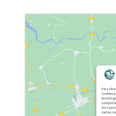
Para ofre
cookies p
tecnologí
comportam
(no-) per
ciertas ca