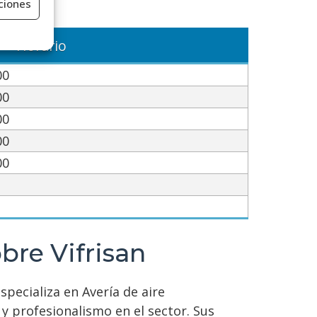
ciones
Horario
00
00
e activo
00
00
00
bre Vifrisan
specializa en Avería de aire
y profesionalismo en el sector. Sus