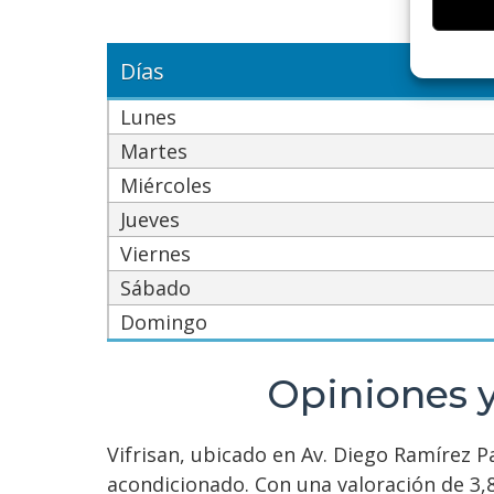
informa
Utiliz
Días
dispos
Lunes
Garant
Martes
fallos
Miércoles
comuni
Jueves
Viernes
Sábado
Domingo
Opiniones y
Vifrisan, ubicado en Av. Diego Ramírez Pa
acondicionado. Con una valoración de 3,