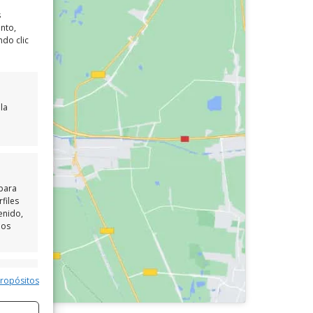
s
ento,
ndo clic
la
 para
files
enido,
los
e activo
propósitos