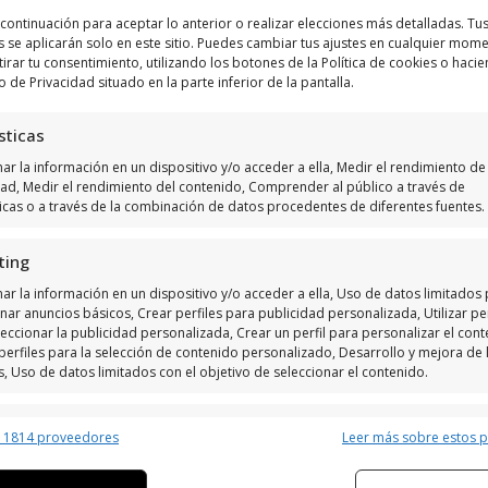
Haz clic para aceptar márketing cookies y
a continuación para aceptar lo anterior o realizar elecciones más detalladas. Tu
habilitar este contenido
s se aplicarán solo en este sitio. Puedes cambiar tus ajustes en cualquier mom
tirar tu consentimiento, utilizando los botones de la Política de cookies o hacie
o de Privacidad situado en la parte inferior de la pantalla.
sticas
r la información en un dispositivo y/o acceder a ella, Medir el rendimiento de 
dad, Medir el rendimiento del contenido, Comprender al público a través de
ticas o a través de la combinación de datos procedentes de diferentes fuentes.
ting
ar la información en un dispositivo y/o acceder a ella, Uso de datos limitados
nar anuncios básicos, Crear perfiles para publicidad personalizada, Utilizar per
eccionar la publicidad personalizada, Crear un perfil para personalizar el cont
perfiles para la selección de contenido personalizado, Desarrollo y mejora de 
s, Uso de datos limitados con el objetivo de seleccionar el contenido.
erísticas
Siempr
r 1814 proveedores
Leer más sobre estos 
y combinación de datos procedentes de otras fuentes de información,
 diferentes dispositivos, Identificación de dispositivos en función de la