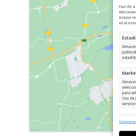
Haz clic 
eleccione
incluso re
en el icon
Estadí
Almacena
publici
estadís
Marke
Almacen
seleccio
para sel
Uso de 
servicio
Caract
Gestiona
Cotejo 
Vincular