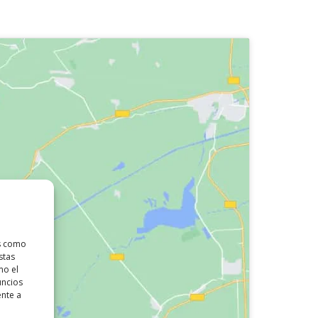
as como
stas
mo el
uncios
ente a