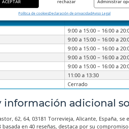
Horario de servicio de Vifrisan
ACEPTAR
rechazar
Administrar op
ción transmitida de forma automática.
Política de cookies
Declaración de privacidad
Aviso Legal
ar datos de localización geográfica precisa, Identificar los
itivos en función de la información solicitada activamente.
9:00 a 15:00 – 16:00 a 20:
izar la seguridad, evitar y detectar fraudes, y eliminar
9:00 a 15:00 – 16:00 a 20:
, Ofrecer y presentar publicidad y contenido, Guardar y
Siempr
9:00 a 15:00 – 16:00 a 20:
car las preferencias de privacidad.
9:00 a 15:00 – 16:00 a 20:
9:00 a 15:00 – 16:00 a 20:
11:00 a 13:30
Cerrado
 información adicional so
stor, 62, 64, 03181 Torrevieja, Alicante, España, se e
8 basada en 40 reseñas, destaca por su compromiso 