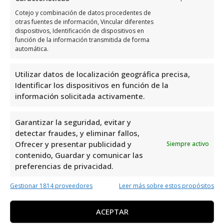
financiamiento para facilitar la transición a
energías más limpias, lo cual es beneficioso
Cotejo y combinación de datos procedentes de
otras fuentes de información, Vincular diferentes
tanto para el consumidor como para el
dispositivos, Identificación de dispositivos en
medio ambiente.
función de la información transmitida de forma
automática.
Costos asociados con los
Utilizar datos de localización geográfica precisa,
servicios de energía eléctrica
Identificar los dispositivos en función de la
información solicitada activamente.
en Orihuela Costa
Garantizar la seguridad, evitar y
Los costos asociados con los servicios de
detectar fraudes, y eliminar fallos,
energía eléctrica en Orihuela Costa incluyen
Ofrecer y presentar publicidad y
Siempre activo
varias componentes. Las
tarifas básicas
son
contenido, Guardar y comunicar las
el costo fijo que se paga mensualmente por
preferencias de privacidad.
el acceso al servicio. Además, pueden existir
Gestionar 1814 proveedores
Leer más sobre estos propósitos
cargos adicionales
, como tarifas por uso
excesivo o mantenimiento especial. Sin
ACEPTAR
embargo, algunos proveedores también