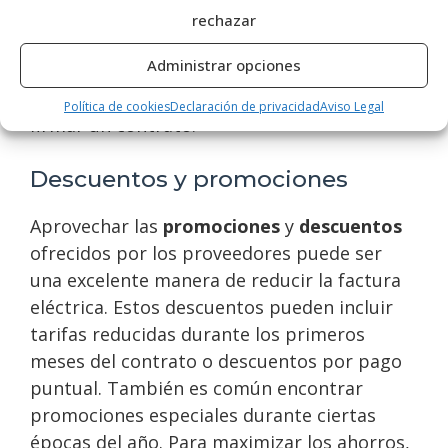
ofrecen
descuentos
y promociones que
rechazar
pueden ayudar a reducir estos costos. Es
Administrar opciones
importante revisar detalladamente todas las
condiciones y posibles cargos antes de
Política de cookies
Declaración de privacidad
Aviso Legal
firmar un contrato.
Descuentos y promociones
Aprovechar las
promociones
y
descuentos
ofrecidos por los proveedores puede ser
una excelente manera de reducir la factura
eléctrica. Estos descuentos pueden incluir
tarifas reducidas durante los primeros
meses del contrato o descuentos por pago
puntual. También es común encontrar
promociones especiales durante ciertas
épocas del año. Para maximizar los ahorros,