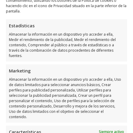
consentimiento, utilizando los botones de la Política de cookies o
haciendo clic en el icono de Privacidad situado en la parte inferior de la
reducir costos, y soluciones de
energía
pantalla.
renovable
. Estos servicios adicionales
pueden marcar una gran diferencia en la
Estadísticas
gestión y optimización del consumo
Almacenar la información en un dispositivo y/o acceder a ella,
energético.
Medir el rendimiento de la publicidad, Medir el rendimiento del
contenido, Comprender al público a través de estadísticas o a
través de la combinación de datos procedentes de diferentes
Soluciones de energía renovable
fuentes.
Las opciones de
energía renovable
que
Marketing
ofrecen los proveedores incluyen la
Almacenar la información en un dispositivo y/o acceder a ella, Uso
instalación de
paneles solares
y sistemas de
de datos limitados para seleccionar anuncios básicos, Crear
perfiles para publicidad personalizada, Utilizar perfiles para
energía eólica
. Estas soluciones no solo
seleccionar la publicidad personalizada, Crear un perfil para
ayudan a reducir la huella de carbono, sino
personalizar el contenido, Uso de perfiles para la selección de
contenido personalizado, Desarrollo y mejora de los servicios,
que también pueden resultar en ahorros
Uso de datos limitados con el objetivo de seleccionar el
significativos a largo plazo. Además, algunos
contenido.
proveedores ofrecen incentivos y
Características
Siempre activo