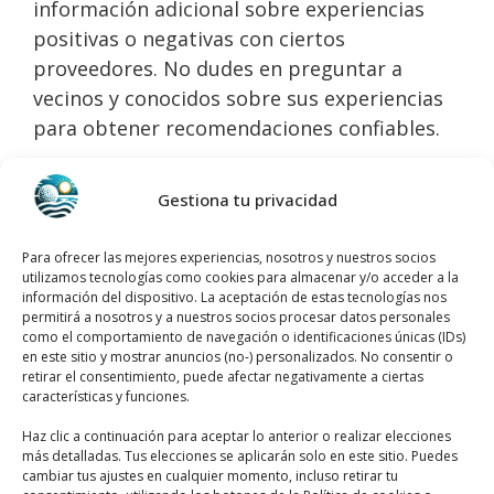
información adicional sobre experiencias
positivas o negativas con ciertos
proveedores. No dudes en preguntar a
vecinos y conocidos sobre sus experiencias
para obtener recomendaciones confiables.
Servicios adicionales que
Gestiona tu privacidad
ofrecen los proveedores de
energía eléctrica
Para ofrecer las mejores experiencias, nosotros y nuestros socios
utilizamos tecnologías como cookies para almacenar y/o acceder a la
información del dispositivo. La aceptación de estas tecnologías nos
Muchos proveedores de energía eléctrica en
permitirá a nosotros y a nuestros socios procesar datos personales
como el comportamiento de navegación o identificaciones únicas (IDs)
Orihuela Costa ofrecen una variedad de
en este sitio y mostrar anuncios (no-) personalizados. No consentir o
servicios adicionales
que pueden ser muy
retirar el consentimiento, puede afectar negativamente a ciertas
características y funciones.
beneficiosos. Entre estos servicios se
incluyen el
mantenimiento
regular de
Haz clic a continuación para aceptar lo anterior o realizar elecciones
más detalladas. Tus elecciones se aplicarán solo en este sitio. Puedes
instalaciones eléctricas,
asesoramiento
cambiar tus ajustes en cualquier momento, incluso retirar tu
energético
para mejorar la eficiencia y